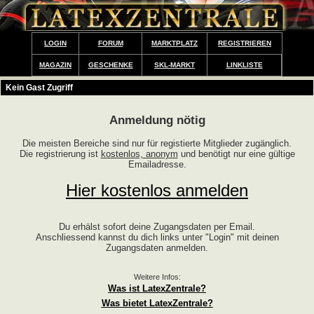
LOGIN
FORUM
MARKTPLATZ
REGISTRIEREN
MAGAZIN
GESCHENKE
SKL-MARKT
LINKLISTE
Kein Gast Zugriff
Anmeldung nötig
Die meisten Bereiche sind nur für registierte Mitglieder zugänglich.
Die registrierung ist
kostenlos, anonym
und benötigt nur eine gültige
Emailadresse.
Hier kostenlos anmelden
Du erhälst sofort deine Zugangsdaten per Email.
Anschliessend kannst du dich links unter "Login" mit deinen
Zugangsdaten anmelden.
Weitere Infos:
Was ist LatexZentrale?
Was bietet LatexZentrale?