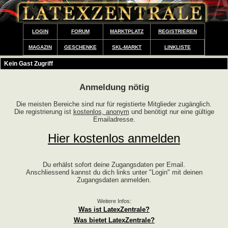
LOGIN
FORUM
MARKTPLATZ
REGISTRIEREN
MAGAZIN
GESCHENKE
SKL-MARKT
LINKLISTE
Kein Gast Zugriff
Anmeldung nötig
Die meisten Bereiche sind nur für registierte Mitglieder zugänglich.
Die registrierung ist
kostenlos, anonym
und benötigt nur eine gültige
Emailadresse.
Hier kostenlos anmelden
Du erhälst sofort deine Zugangsdaten per Email.
Anschliessend kannst du dich links unter "Login" mit deinen
Zugangsdaten anmelden.
Weitere Infos:
Was ist LatexZentrale?
Was bietet LatexZentrale?