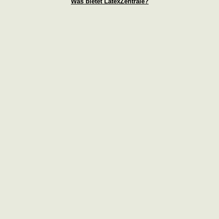
Was bietet LatexZentrale?