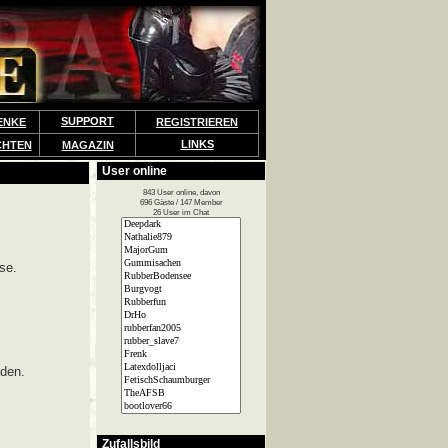
SUPPORT
ENKE
REGISTRIEREN
LINKS
CHTEN
MAGAZIN
User online
843 User online, davon
696 Gäste / 147 Member
26 User im Chat
se.
lden.
Zufallsbild