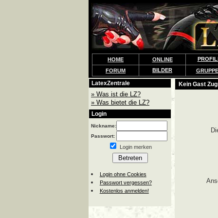
PROFIL
HOME
ONLINE
BILDER
FORUM
GRUPP
LatexZentrale
Kein Gast Zugr
» Was ist die LZ?
» Was bietet die LZ?
Login
Nickname:
Di
Passwort:
Login merken
Login ohne Cookies
Ans
Passwort vergessen?
Kostenlos anmelden!