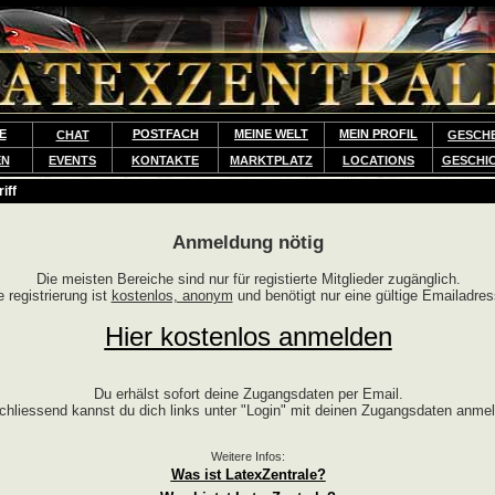
E
POSTFACH
MEINE WELT
MEIN PROFIL
CHAT
GESCH
EN
EVENTS
KONTAKTE
MARKTPLATZ
LOCATIONS
GESCHI
iff
Anmeldung nötig
Die meisten Bereiche sind nur für registierte Mitglieder zugänglich.
e registrierung ist
kostenlos, anonym
und benötigt nur eine gültige Emailadres
Hier kostenlos anmelden
Du erhälst sofort deine Zugangsdaten per Email.
chliessend kannst du dich links unter "Login" mit deinen Zugangsdaten anme
Weitere Infos:
Was ist LatexZentrale?