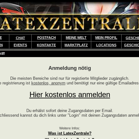
E
POSTFACH
MEINE WELT
MEIN PROFIL
CHAT
GESCH
EN
EVENTS
KONTAKTE
MARKTPLATZ
LOCATIONS
GESCHI
iff
Anmeldung nötig
Die meisten Bereiche sind nur für registierte Mitglieder zugänglich.
e registrierung ist
kostenlos, anonym
und benötigt nur eine gültige Emailadres
Hier kostenlos anmelden
Du erhälst sofort deine Zugangsdaten per Email.
chliessend kannst du dich links unter "Login" mit deinen Zugangsdaten anme
Weitere Infos:
Was ist LatexZentrale?