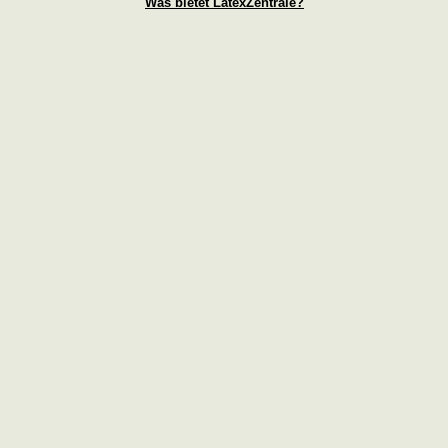
Was bietet LatexZentrale?