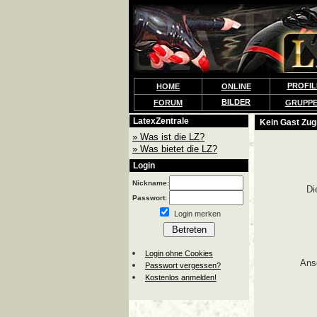
PROFIL
HOME
ONLINE
BILDER
FORUM
GRUPP
LatexZentrale
Kein Gast Zugr
» Was ist die LZ?
» Was bietet die LZ?
Login
Nickname:
Di
Passwort:
Login merken
Login ohne Cookies
Ans
Passwort vergessen?
Kostenlos anmelden!