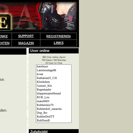
SUPPORT
ENKE
REGISTRIEREN
LINKS
CHTEN
MAGAZIN
User online
882 User online, davon
720 Gäste / 162 Member
22 User im Chat
se.
lden.
Zufallsbild