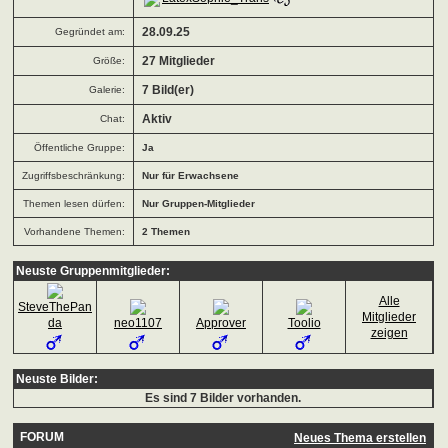
Gegründet am:
28.09.25
Größe:
27 Mitglieder
Galerie:
7 Bild(er)
Chat:
Aktiv
Öffentliche Gruppe:
Ja
Zugriffsbeschränkung:
Nur für Erwachsene
Themen lesen dürfen:
Nur Gruppen-Mitglieder
Vorhandene Themen:
2 Themen
Neuste Gruppenmitglieder:
Alle
SteveThePan
Mitglieder
da
neo1107
Approver
Toolio
zeigen
Neuste Bilder:
Es sind 7 Bilder vorhanden.
FORUM
Neues Thema erstellen