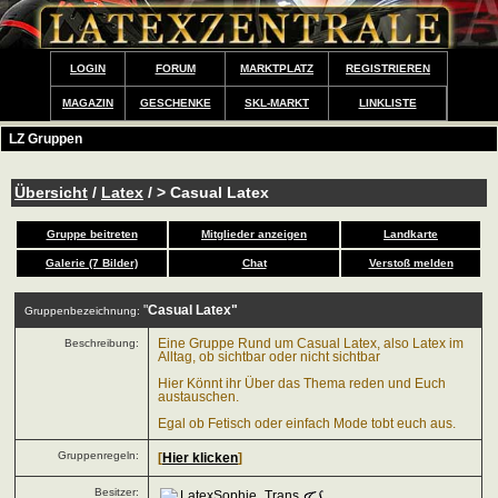
LOGIN
FORUM
MARKTPLATZ
REGISTRIEREN
MAGAZIN
GESCHENKE
SKL-MARKT
LINKLISTE
LZ Gruppen
Übersicht
/
Latex
/ > Casual Latex
Gruppe beitreten
Mitglieder anzeigen
Landkarte
Galerie (7 Bilder)
Chat
Verstoß melden
"
Casual Latex"
Gruppenbezeichnung:
Beschreibung:
Eine Gruppe Rund um Casual Latex, also Latex im
Alltag, ob sichtbar oder nicht sichtbar
Hier Könnt ihr Über das Thema reden und Euch
austauschen.
Egal ob Fetisch oder einfach Mode tobt euch aus.
Gruppenregeln:
[
Hier klicken
]
Besitzer:
LatexSophie_Trans