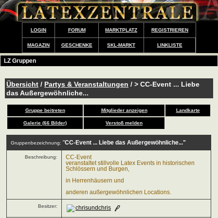
LOGIN
FORUM
MARKTPLATZ
REGISTRIEREN
MAGAZIN
GESCHENKE
SKL-MARKT
LINKLISTE
LZ Gruppen
Übersicht
/
Partys & Veranstaltungen
/ > CC-Event ... Liebe
das Außergewöhnliche...
Gruppe beitreten
Mitglieder anzeigen
Landkarte
Galerie (66 Bilder)
Verstoß melden
"
CC-Event ... Liebe das Außergewöhnliche..."
Gruppenbezeichnung:
Beschreibung:
CC-Event
veranstaltet stillvolle Latex Events in historischen
Schlössern und Burgen,
in Herrenhäusern und
anderen außergewöhnlichen Locations.
Besitzer:
chrisundchris