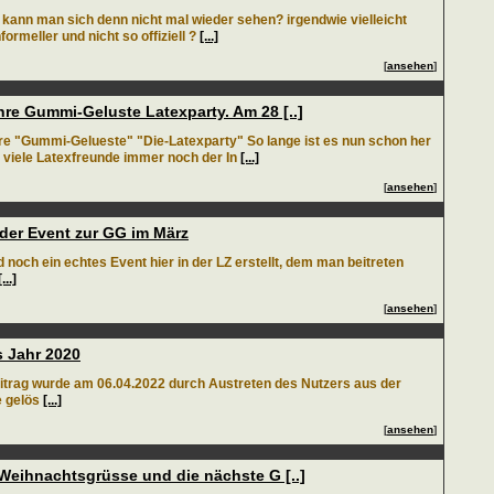
) kann man sich denn nicht mal wieder sehen? irgendwie vielleicht
formeller und nicht so offiziell ?
[...]
[
ansehen
]
hre Gummi-Geluste Latexparty. Am 28 [..]
re "Gummi-Gelueste" "Die-Latexparty" So lange ist es nun schon her
r viele Latexfreunde immer noch der In
[...]
[
ansehen
]
der Event zur GG im März
d noch ein echtes Event hier in der LZ erstellt, dem man beitreten
[...]
[
ansehen
]
 Jahr 2020
itrag wurde am 06.04.2022 durch Austreten des Nutzers aus der
 gelös
[...]
[
ansehen
]
 Weihnachtsgrüsse und die nächste G [..]