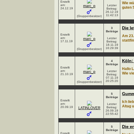
Erstellt
Wie wü
am:
Letzter
marc_p
guten S
24.12.19
Beitrag:
26.12.19
11:42:13
(Gruppenbesitzer)
Die l
3
Beiträge
Erstellt
Am 23.
am:
Letzter
marc_p
stattfi
17.11.19
Beitrag:
18.11.19
16:29:39
(Gruppenbesitzer)
Köln: 
4
Beiträge
Erstellt
Hallo 
am:
Letzter
marc_p
Wie vi
21.10.19
Beitrag:
07.11.19
20:25:20
(Gruppenbesitzer)
Gummi
5
Beiträge
Erstellt
Ich li
am:
Letzter
Altag 
20.09.19
Beitrag:
LATINLOVER
26.09.19
22:55:42
Die er
5
Beiträge
Erstellt