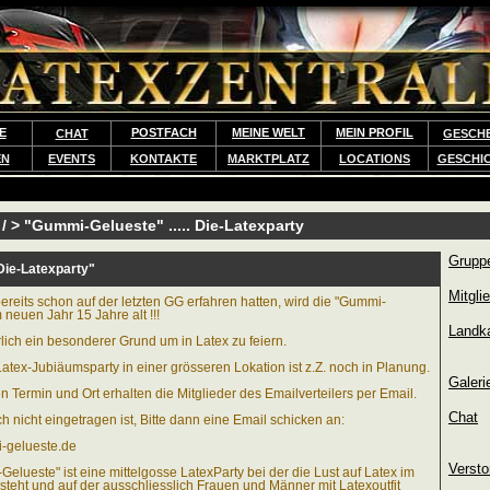
E
POSTFACH
MEINE WELT
MEIN PROFIL
CHAT
GESCH
EN
EVENTS
KONTAKTE
MARKTPLATZ
LOCATIONS
GESCHI
/ > "Gummi-Gelueste" ..... Die-Latexparty
Gruppe
 Die-Latexparty"
Mitgli
ereits schon auf der letzten GG erfahren hatten, wird die "Gummi-
 neuen Jahr 15 Jahre alt !!!
Landka
rlich ein besonderer Grund um in Latex zu feiern.
atex-Jubiäumsparty in einer grösseren Lokation ist z.Z. noch in Planung.
Galeri
Termin und Ort erhalten die Mitglieder des Emailverteilers per Email.
Chat
h nicht eingetragen ist, Bitte dann eine Email schicken an:
-gelueste.de
Verst
elueste" ist eine mittelgosse LatexParty bei der die Lust auf Latex im
teht und auf der ausschliesslich Frauen und Männer mit Latexoutfit