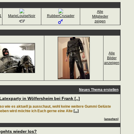
Alle
1
MarieLouiseNoir
RubberCrusader
Mitglieder
zeigen
Alle
Bilder
anzeigen
Neues Thema erstellen
Latexparty in Wölfersheim bei Frank [..]
 so wie es aktuell ja ausschaut, wohl keine weitere Gummi Gelüste
geben wird möchte ich Euch gerne eine Alte
[...]
[
ansehen
]
gehts wieder los?