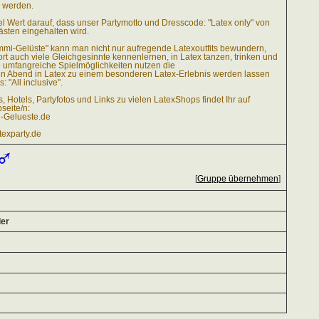
 werden.
el Wert darauf, dass unser Partymotto und Dresscode: "Latex only" von
ästen eingehalten wird.
mmi-Gelüste" kann man nicht nur aufregende Latexoutfits bewundern,
t auch viele Gleichgesinnte kennenlernen, in Latex tanzen, trinken und
 umfangreiche Spielmöglichkeiten nutzen die
n Abend in Latex zu einem besonderen Latex-Erlebnis werden lassen
: "All inclusive".
s, Hotels, Partyfotos und Links zu vielen LatexShops findet Ihr auf
seite/n:
Gelueste.de
exparty.de
[
Gruppe übernehmen
]
der