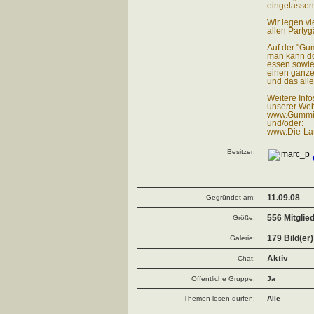
eingelassen
Wir legen vi
allen Partyg
Auf der "Gu
man kann dor
essen sowie
einen ganze
und das alles
Weitere Info
unserer Web
www.Gummi-
und/oder:
www.Die-Lat
Besitzer:
marc_p
Gegründet am:
11.09.08
Größe:
556 Mitglie
Galerie:
179 Bild(er)
Chat:
Aktiv
Öffentliche Gruppe:
Ja
Themen lesen dürfen:
Alle