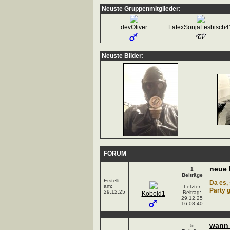
Neuste Gruppenmitglieder:
devOliver
LatexSonjaLesbisch4
Neuste Bilder:
FORUM
neue 
1
Beiträge
Erstellt
Da es,
am:
Letzter
Party 
29.12.25
Beitrag:
Kobold1
29.12.25
16:08:40
wann 
5