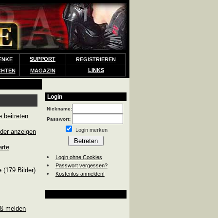
SUPPORT
ENKE
REGISTRIEREN
LINKS
CHTEN
MAGAZIN
Login
Nickname:
 beitreten
Passwort:
Login merken
eder anzeigen
rte
Login ohne Cookies
Passwort vergessen?
e (179 Bilder)
Kostenlos anmelden!
oß melden