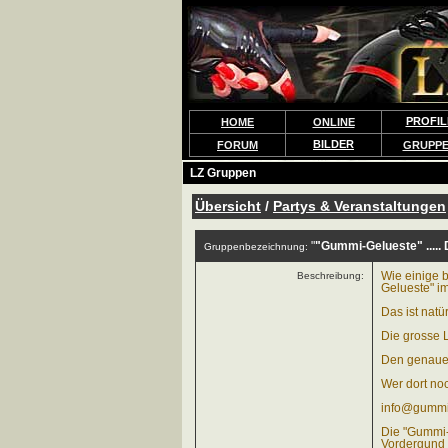
PROFIL
HOME
ONLINE
BILDER
FORUM
GRUPP
LZ Gruppen
Übersicht
/
Partys & Veranstaltungen
"
"Gummi-Gelueste" .....
Gruppenbezeichnung:
Beschreibung:
Wie einige b
Gelueste" im
Das ist natü
Die grosse L
Den genauen 
Wer dort noc
info@gummi
Die "Gummi-G
Vordergund s