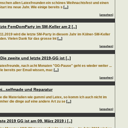
nschen allen Latexfreunden ein schönes Weihnachtsfest und einen
tart ins neue Jahr. Wie einige bereits s
[...]
[
ansehen
]
etzte FemDomParty im SM-Keller am 2 [..]
11.2019 wird die letzte SM-Party in diesem Jahr im Kölner-SM-Keller
nden. Vielen Dank für das grosse Int
[...]
[
ansehen
]
Die zweite und letzte 2019-GG ist [..]
Latexfreunde, nach acht Monaten "GG-Pause" geht es wieder weiter ...
ele bereits per Email wissen, mac
[...]
[
ansehen
]
...selfmade und Reparatur
ebe die Materialien wie gummi und Latex, so komm ich auch nicht im
umher die dinge auf eine andere Art zu se
[...]
[
ansehen
]
ste 2019 GG ist am 09. März 2019 i [..]