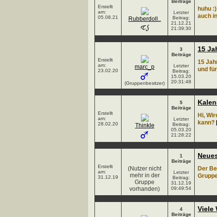
Beiträge
Erstellt
huhu :
am:
Letzter
auch in
05.08.21
Beitrag:
Rubberdoll..
21.12.21
21:39:30
15 Ja
3
Beiträge
Erstellt
15 Jah
am:
Letzter
marc_p
und fü
23.02.20
Beitrag:
15.03.20
20:31:48
(Gruppenbesitzer)
Kalen
5
Beiträge
Erstellt
Hi, Wir
am:
Letzter
kann?
28.02.20
Beitrag:
Thinkle
05.03.20
21:28:22
Neues
1
Beiträge
Erstellt
(Nutzer nicht
Der Be
am:
Letzter
mehr in der
Gruppe
31.12.19
Beitrag:
Gruppe
31.12.19
vorhanden)
09:49:54
Viele
4
Beiträge