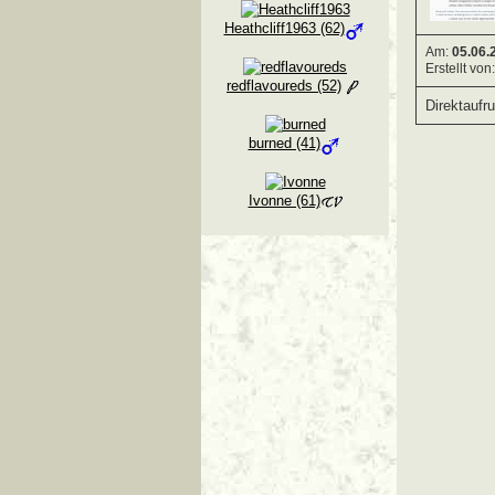
Heathcliff1963 (62)
Am:
05.06.
Erstellt von
redflavoureds (52)
Direktaufr
burned (41)
Ivonne (61)