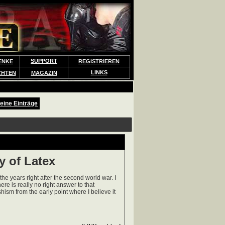
SUPPORT
ENKE
REGISTRIEREN
LINKS
CHTEN
MAGAZIN
eine Einträge
y of Latex
 the years right after the second world war. I
ere is really no right answer to that
tishism from the early point where I believe it