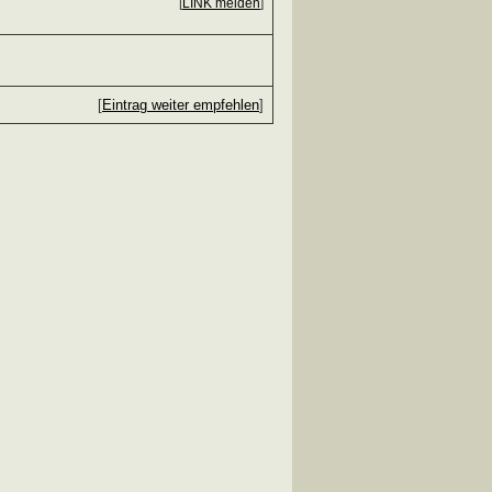
[
LINK melden
]
[
Eintrag weiter empfehlen
]