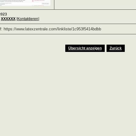
2023
:
XXXXXX
[
Kontaktieren
]
uf: https://www.latexzentrale.com/linkliste/1c953f5414bdbb
Übersicht anzeigen
Zurück