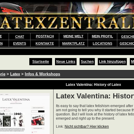
E
POSTFACH
MEINE WELT
MEIN PROFIL
CHAT
GESCH
EN
EVENTS
KONTAKTE
MARKTPLATZ
LOCATIONS
GESCHI
Startseite
Neue Links
Suchen
Link hinzufügen
M
rie
>
Latex
>
Infos & Workshops
Latex Valentina: History of Latex
Latex Valentina: Histor
Its easy to say that latex fetishism emerged after
am not going to tell you why it started because th
question. But I will look at the history of latex fe
emerged and right up to the present.
Link:
Nicht sichtbar? Hier klicken