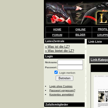
PROFIL
HOME
ONLINE
BILDER
FORUM
GRUPP
LatexZentrale
Link-Liste
» Was ist die LZ?
» Was bietet die LZ?
Login
Link-Katego
Nickname:
Passwort:
Login merken
Login ohne Cookies
Passwort vergessen?
Kostenlos anmelden!
Zufallsmitglieder