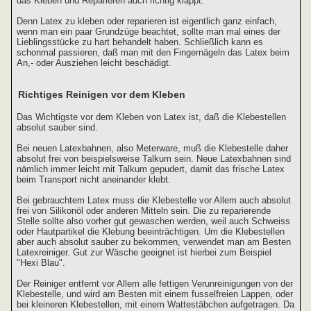
das Kleben und Reparieren auch richtig klappt.
Denn Latex zu kleben oder reparieren ist eigentlich ganz einfach,
wenn man ein paar Grundzüge beachtet, sollte man mal eines der
Lieblingsstücke zu hart behandelt haben. Schließlich kann es
schonmal passieren, daß man mit den Fingernägeln das Latex beim
An,- oder Ausziehen leicht beschädigt.
Richtiges Reinigen vor dem Kleben
Das Wichtigste vor dem Kleben von Latex ist, daß die Klebestellen
absolut sauber sind.
Bei neuen Latexbahnen, also Meterware, muß die Klebestelle daher
absolut frei von beispielsweise Talkum sein. Neue Latexbahnen sind
nämlich immer leicht mit Talkum gepudert, damit das frische Latex
beim Transport nicht aneinander klebt.
Bei gebrauchtem Latex muss die Klebestelle vor Allem auch absolut
frei von Silikonöl oder anderen Mitteln sein. Die zu reparierende
Stelle sollte also vorher gut gewaschen werden, weil auch Schweiss
oder Hautpartikel die Klebung beeinträchtigen. Um die Klebestellen
aber auch absolut sauber zu bekommen, verwendet man am Besten
Latexreiniger. Gut zur Wäsche geeignet ist hierbei zum Beispiel
"Hexi Blau".
Der Reiniger entfernt vor Allem alle fettigen Verunreinigungen von der
Klebestelle, und wird am Besten mit einem fusselfreien Lappen, oder
bei kleineren Klebestellen, mit einem Wattestäbchen aufgetragen. Da