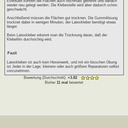
Eventuell können die Flächen auch nochmals getrennt und danach
wieder neu gelegt werden. Die Klebestelle wird aber dadurch schon
geschwächt.
Anschließend müssen die Flächen gut trocknen. Die Gummilösung
trocknet dabei in wenigen Minuten, der Latexkleber benötigt etwas
länger.
Beim Latexkleber erkennt man die Trocknung daran, daß der
Klebefilm durchsichtig wird.
Fazit
Latexkleben ist auch kein Hexenwerk, und mit ein bisschen Übung
ist Jeder in der Lage, kleinere oder auch größere Reparaturen selbst
vorzunehmen.
Bewertung (Durchschnitt):
+3.82
Bisher
11 mal
bewertet