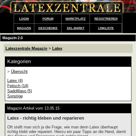
LOGIN
FORUM
MARKTPLATZ
REGISTRIEREN
MAGAZIN
GESCHENKE
SKL-MARKT
LINKLISTE
Magazin 2.0
Latexzentrale Magazin
>
Latex
Kategorien
>
Übersicht
Latex (4)
Fetisch (14)
SadoMaso (5)
Sonstige
Magazin Artikel vom 13.05.15
Latex - richtig kleben und reparieren
Oft stellt man sich ja die Frage, wie man denn Latex überhaupt
richtig klebt oder repariert. Hierzu ein paar Tipps an die Hand, damit