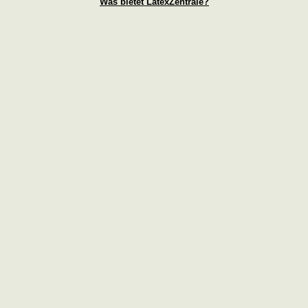
Was bietet LatexZentrale?