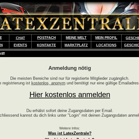
E
POSTFACH
MEINE WELT
MEIN PROFIL
CHAT
GESCH
EN
EVENTS
KONTAKTE
MARKTPLATZ
LOCATIONS
GESCHI
iff
Anmeldung nötig
Die meisten Bereiche sind nur für registierte Mitglieder zugänglich.
e registrierung ist
kostenlos, anonym
und benötigt nur eine gültige Emailadres
Hier kostenlos anmelden
Du erhälst sofort deine Zugangsdaten per Email.
chliessend kannst du dich links unter "Login" mit deinen Zugangsdaten anme
Weitere Infos:
Was ist LatexZentrale?