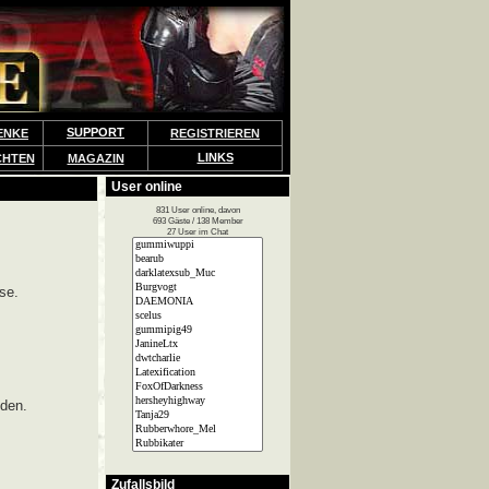
SUPPORT
ENKE
REGISTRIEREN
LINKS
CHTEN
MAGAZIN
User online
831 User online, davon
693 Gäste / 138 Member
27 User im Chat
se.
lden.
Zufallsbild