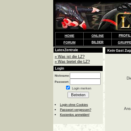
PROFIL
HOME
ONLINE
BILDER
FORUM
GRUPP
LatexZentrale
Kein Gast Zugr
» Was ist die LZ?
» Was bietet die LZ?
Login
Nickname:
Di
Passwort:
Login merken
Login ohne Cookies
Ans
Passwort vergessen?
Kostenlos anmelden!