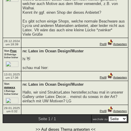
welcher auch Motive aus dem Meer verwendet, z.B. von
Walhai.
Kennt ihr ggf. einen Shop der dieses Anbietet?
Es gibt schon einige Shops, welche normale Beachware aus
Lycra und anderen Materialien anbietet, aber leider nicht aus
Latex. Vlt wäre das auch eine kleine Lücke *zwinker*
Viele Grüße
28.12.2024
Profil
Antworten
um 18:39
re: Latex im Ocean Design/Muster
Von
Frax
15 Beiträge
bisher bisher
hi 👋
schau mal hier:
13.01.2025
Profil
Antworten
um 17:36
Von
re: Latex im Ocean Design/Muster
mmwxx
1 Beiträge
Hallo, wir sind StrukturLatex hersteller,schau mal in unserer
bisher bisher
Gallery unter Latex Decor... meinst du sowas in der Art?
einfach mit UW Motiven? LG
29.01.2025
Profil
Antworten
um 0:32
Seite 1 / 1
wechsle zu
>> Auf dieses Thema antworten <<