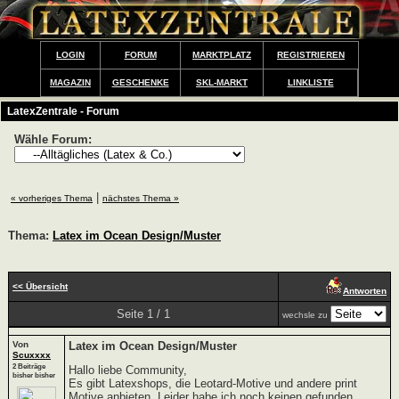
LOGIN
FORUM
MARKTPLATZ
REGISTRIEREN
MAGAZIN
GESCHENKE
SKL-MARKT
LINKLISTE
LatexZentrale - Forum
Wähle Forum:
|
« vorheriges Thema
nächstes Thema »
Thema:
Latex im Ocean Design/Muster
<< Übersicht
Antworten
Seite 1 / 1
wechsle zu
Von
Latex im Ocean Design/Muster
Scuxxxx
2 Beiträge
Hallo liebe Community,
bisher bisher
Es gibt Latexshops, die Leotard-Motive und andere print
Motive anbieten. Leider habe ich noch keinen gefunden,