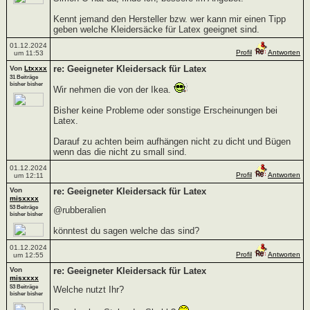
Kennt jemand den Hersteller bzw. wer kann mir einen Tipp
geben welche Kleidersäcke für Latex geeignet sind.
01.12.2024
Profil
Antworten
um 11:53
re: Geeigneter Kleidersack für Latex
Von
Ltxxxx
31 Beiträge
bisher bisher
Wir nehmen die von der Ikea.
Bisher keine Probleme oder sonstige Erscheinungen bei
Latex.
Darauf zu achten beim aufhängen nicht zu dicht und Bügen
wenn das die nicht zu small sind.
01.12.2024
Profil
Antworten
um 12:11
Von
re: Geeigneter Kleidersack für Latex
misxxxx
53 Beiträge
@rubberalien
bisher bisher
könntest du sagen welche das sind?
01.12.2024
Profil
Antworten
um 12:55
Von
re: Geeigneter Kleidersack für Latex
misxxxx
53 Beiträge
Welche nutzt Ihr?
bisher bisher