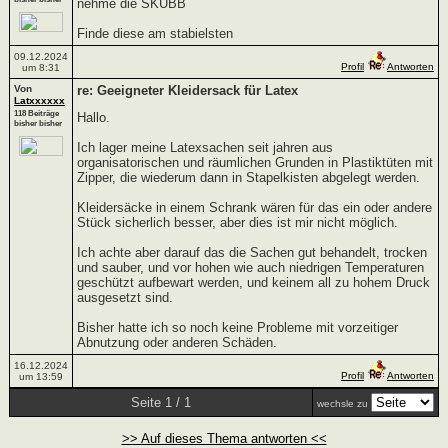
nehme die SKUBB
Finde diese am stabielsten
09.12.2024
Profil
Antworten
um 8:31
Von
re: Geeigneter Kleidersack für Latex
Latxxxxxx
118 Beiträge
Hallo.
bisher bisher
Ich lager meine Latexsachen seit jahren aus
organisatorischen und räumlichen Grunden in Plastiktüten mit
Zipper, die wiederum dann in Stapelkisten abgelegt werden.
Kleidersäcke in einem Schrank wären für das ein oder andere
Stück sicherlich besser, aber dies ist mir nicht möglich.
Ich achte aber darauf das die Sachen gut behandelt, trocken
und sauber, und vor hohen wie auch niedrigen Temperaturen
geschützt aufbewart werden, und keinem all zu hohem Druck
ausgesetzt sind.
Bisher hatte ich so noch keine Probleme mit vorzeitiger
Abnutzung oder anderen Schäden.
16.12.2024
Profil
Antworten
um 13:59
Seite 1 / 1
wechsle zu
>> Auf dieses Thema antworten <<