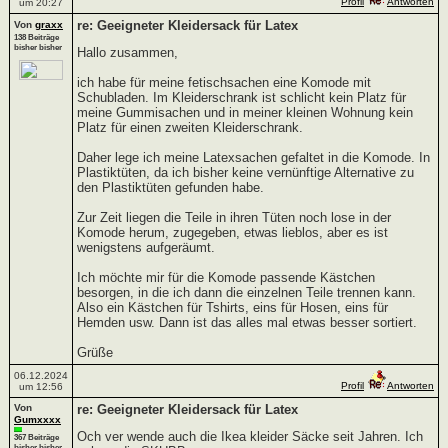
Profil
Antworten
um 20:27
re: Geeigneter Kleidersack für Latex
Von
graxx
138 Beiträge
bisher bisher
Hallo zusammen,
ich habe für meine fetischsachen eine Komode mit
Schubladen. Im Kleiderschrank ist schlicht kein Platz für
meine Gummisachen und in meiner kleinen Wohnung kein
Platz für einen zweiten Kleiderschrank.
Daher lege ich meine Latexsachen gefaltet in die Komode. In
Plastiktüten, da ich bisher keine vernünftige Alternative zu
den Plastiktüten gefunden habe.
Zur Zeit liegen die Teile in ihren Tüten noch lose in der
Komode herum, zugegeben, etwas lieblos, aber es ist
wenigstens aufgeräumt.
Ich möchte mir für die Komode passende Kästchen
besorgen, in die ich dann die einzelnen Teile trennen kann.
Also ein Kästchen für Tshirts, eins für Hosen, eins für
Hemden usw. Dann ist das alles mal etwas besser sortiert.
Grüße
06.12.2024
Profil
Antworten
um 12:56
Von
re: Geeigneter Kleidersack für Latex
Gumxxxx
Och ver wende auch die Ikea kleider Säcke seit Jahren. Ich
367 Beiträge
bisher bisher