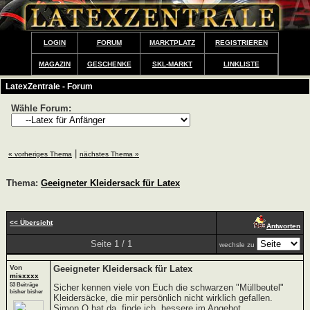
LOGIN
FORUM
MARKTPLATZ
REGISTRIEREN
MAGAZIN
GESCHENKE
SKL-MARKT
LINKLISTE
LatexZentrale - Forum
Wähle Forum:
|
« vorheriges Thema
nächstes Thema »
Thema:
Geeigneter Kleidersack für Latex
<< Übersicht
Antworten
Seite 1 / 1
wechsle zu
Von
Geeigneter Kleidersack für Latex
misxxxx
53 Beiträge
Sicher kennen viele von Euch die schwarzen "Müllbeutel"
bisher bisher
Kleidersäcke, die mir persönlich nicht wirklich gefallen.
Simon O hat da, finde ich, bessere im Angebot.