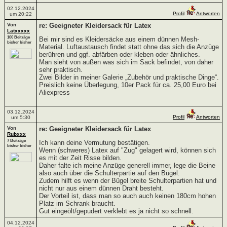
02.12.2024
Profil
Antworten
um 20:22
Von
re: Geeigneter Kleidersack für Latex
Latxxxxx
100 Beiträge
Bei mir sind es Kleidersäcke aus einem dünnen Mesh-
bisher bisher
Material. Luftaustausch findet statt ohne das sich die Anzüge
berühren und ggf. abfärben oder kleben oder ähnliches.
Man sieht von außen was sich im Sack befindet, von daher
sehr praktisch.
Zwei Bilder in meiner Galerie „Zubehör und praktische Dinge“.
Preislich keine Überlegung, 10er Pack für ca. 25,00 Euro bei
Aliexpress
03.12.2024
Profil
Antworten
um 5:30
Von
re: Geeigneter Kleidersack für Latex
Rubxxx
7 Beiträge
Ich kann deine Vermutung bestätigen.
bisher bisher
Wenn (schweres) Latex auf "Zug" gelagert wird, können sich
es mit der Zeit Risse bilden.
Daher falte ich meine Anzüge generell immer, lege die Beine
also auch über die Schulterpartie auf den Bügel.
Zudem hilft es wenn der Bügel breite Schulterpartien hat und
nicht nur aus einem dünnen Draht besteht.
Der Vorteil ist, dass man so auch auch keinen 180cm hohen
Platz im Schrank braucht.
Gut eingeölt/gepudert verklebt es ja nicht so schnell.
04.12.2024