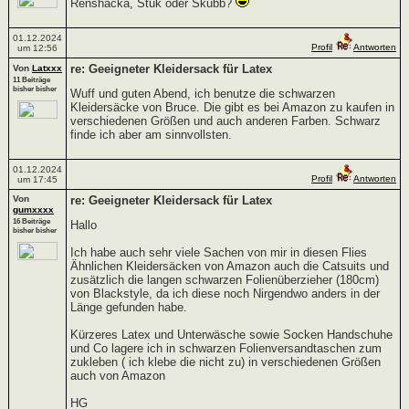
Renshacka, Stuk oder Skubb?
01.12.2024
Profil
Antworten
um 12:56
re: Geeigneter Kleidersack für Latex
Von
Latxxx
11 Beiträge
bisher bisher
Wuff und guten Abend, ich benutze die schwarzen
Kleidersäcke von Bruce. Die gibt es bei Amazon zu kaufen in
verschiedenen Größen und auch anderen Farben. Schwarz
finde ich aber am sinnvollsten.
01.12.2024
Profil
Antworten
um 17:45
Von
re: Geeigneter Kleidersack für Latex
gumxxxx
16 Beiträge
Hallo
bisher bisher
Ich habe auch sehr viele Sachen von mir in diesen Flies
Ähnlichen Kleidersäcken von Amazon auch die Catsuits und
zusätzlich die langen schwarzen Folienüberzieher (180cm)
von Blackstyle, da ich diese noch Nirgendwo anders in der
Länge gefunden habe.
Kürzeres Latex und Unterwäsche sowie Socken Handschuhe
und Co lagere ich in schwarzen Folienversandtaschen zum
zukleben ( ich klebe die nicht zu) in verschiedenen Größen
auch von Amazon
HG