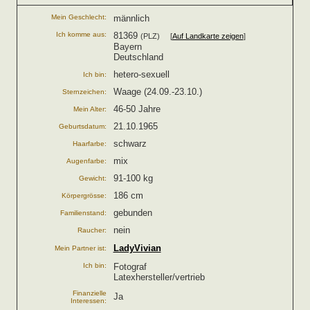
Mein Geschlecht:
männlich
Ich komme aus:
81369
(PLZ) [
Auf Landkarte zeigen
]
Bayern
Deutschland
hetero-sexuell
Ich bin:
Waage (24.09.-23.10.)
Sternzeichen:
46-50 Jahre
Mein Alter:
21.10.1965
Geburtsdatum:
schwarz
Haarfarbe:
mix
Augenfarbe:
91-100 kg
Gewicht:
186 cm
Körpergrösse:
gebunden
Familienstand:
nein
Raucher:
LadyVivian
Mein Partner ist:
Ich bin:
Fotograf
Latexhersteller/vertrieb
Finanzielle
Ja
Interessen: