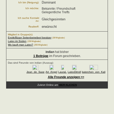
Dominant
Ich bin (Neigung):
Ich möchte:
Bekannte / Freundschaft
Gelegentliche Treffs
Ich suche Kontakt
Gleichgesinnten
zu:
erwünscht
Realtreff:
Mitglied in Gruppe(n):
Erotik/Bizarr Seitenbetreiber/-besitzer
(38 Mitglieder)
Latex im Süden
(159 Mitglieder)
Wo kauft man Latex?
(293 Mitglieder)
indian
hat bisher
1 Beiträge
im Forum geschrieben.
Das sind Freunde von indian (Auszug):
Jean_de_Saxe
Art_Angel
LauraL
LatexDirndl
katerchen_von_Kali
Alle Freunde anzeigen >>
Zuletzt Online am
HIER KLICKEN