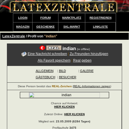
LOGIN
FORUM
MARKTPLATZ
REGISTRIEREN
MAGAZIN
GESCHENKE
SKL-MARKT
LINKLISTE
LatexZentrale
/ Profil von
"indian"
indian
(
offline)
Eine Nachricht schreiben
|
Zu Freunden hinzufügen
Als Favorit speichern
|
Real geben
ALLGEMEIN
|
BILD
|
GALERIE
GÄSTEBUCH
|
BESUCHER
Diese Person besitzt das
REAL-Zeichen
(
REAL-Informationen zeigen
)
Chance auf Antwort:
HIER KLICKEN
Zuletzt Online:
HIER KLICKEN
Mitglied seit:
23.05.2009 (6284 Tagen)
Profilaufrufe
3475