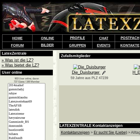
PROFILE
POSTFACH
HOME
ONLINE
CHAT
BILDER
FORUM
GRUPPEN
EVENTS
KONTAKTE
LatexZentrale
» Was ist die LZ?
» Was bietet die LZ?
User online
903 User online, davon
737 Gäste / 166 Member
LATEXZENTRALE Kontaktanzeigen
Kontaktanzeigen
>
Er sucht Sie (Liebe)
> Allta