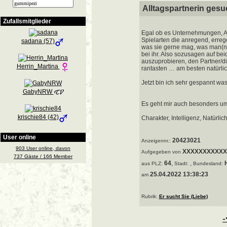
Alltagspartnerin gesu
Zufallsmitglieder
Egal ob es Unternehmungen, Au
Spielarten die anregend, erreg
sadana (57)
was sie gerne mag, was man(n) 
bei ihr. Also sozusagen auf be
auszuprobieren, den Partner/d
Herrin_Martina
rantasten … am besten natürlic
Jetzt bin ich sehr gespannt was 
GabyNRW
Es geht mir auch besonders um
krischie84 (42)
Charakter, Intelligenz, Natürlichk
User online
20423021
Anzeigennr.:
903 User online, davon
XXXXXXXXXXX
Aufgegeben von
737 Gäste / 166 Member
64
,
,
aus
PLZ:
Stadt:
Bundesland:
25.04.2022 13:38:23
am
Rubrik:
Er sucht Sie (Liebe)
-