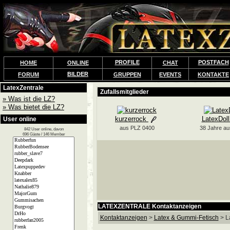
PROFILE
POSTFACH
HOME
ONLINE
CHAT
BILDER
FORUM
GRUPPEN
EVENTS
KONTAKTE
LatexZentrale
» Was ist die LZ?
» Was bietet die LZ?
User online
842 User online, davon
696 Gäste / 146 Member
LATEXZENTRALE Kontaktanzeigen
Kontaktanzeigen
>
Latex & Gummi-Fetisch
> L