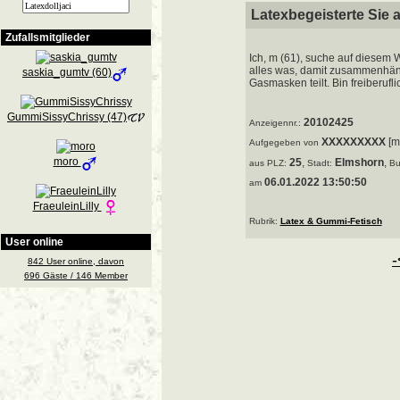
Latexbegeisterte Sie
Zufallsmitglieder
Ich, m (61), suche auf diesem
alles was, damit zusammenhängt
saskia_gumtv (60)
Gasmasken teilt. Bin freiberufli
GummiSissyChrissy (47)
20102425
Anzeigennr.:
XXXXXXXXX
[m
Aufgegeben von
moro
25
,
Elmshorn
,
aus
PLZ:
Stadt:
Bu
06.01.2022 13:50:50
am
FraeuleinLilly
Rubrik:
Latex & Gummi-Fetisch
User online
-
842 User online, davon
696 Gäste / 146 Member