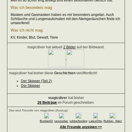
weil es so schön eng anliegt und einen besonderen Geruch hat.
Was ich besonders mag:
Masken und Gasmasken haben es mir besonders angetan. Auch
Schläuche und Lungenautomaten mit den Atemgeräuschen finde ich
umwerfend!
Was ich nicht mag:
KV, Kinder, Blut, Gewalt, Tiere
magicdiver hat aktuell
2 Bilder
auf der Bildwand.
magicdiver hat bisher diese
Geschichten
veröffentlicht:
Der Skipper (Teil 2)
Der Skipper
magicdiver
hat bisher
26 Beiträge
im Forum geschrieben.
Das sind Freunde von magicdiver (Auszug):
Bunker02
neozodiac
rubberfeeling
LatexOtto
Rubber_Alien
Alle Freunde anzeigen >>