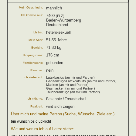
Mein Geschlecht:
männlich
Ich komme aus:
7400
(PLZ)
Baden-Württemberg
Deutschland
hetero-sexuell
Ich bin:
51-55 Jahre
Mein Alter:
71-80 kg
Gewicht:
176 cm
Körpergrösse:
gebunden
Familienstand:
nein
Raucher:
Ich stehe auf:
Latexbasics (an mir und Partner)
Ganzanzüge/Latexcatsuits (an mir und Partner)
Masken (an mir und Partner)
Gasmasken (an mir und Partner)
Taucheranzüge (an mir und Partner)
Ich möchte:
Bekannte / Freundschaft
wird sich zeigen
Realtreff:
Über mich und meine Person (Suche, Wünsche, Ziele etc.):
bin wunschlos glücklich!
Wie und warum ich auf Latex stehe: