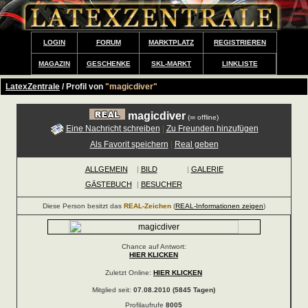
LOGIN
FORUM
MARKTPLATZ
REGISTRIEREN
MAGAZIN
GESCHENKE
SKL-MARKT
LINKLISTE
LatexZentrale
/ Profil von
"magicdiver"
magicdiver
(
offline)
Eine Nachricht schreiben
|
Zu Freunden hinzufügen
Als Favorit speichern
|
Real geben
ALLGEMEIN
|
BILD
|
GALERIE
GÄSTEBUCH
|
BESUCHER
Diese Person besitzt das
REAL-Zeichen
(
REAL-Informationen zeigen
)
Chance auf Antwort:
HIER KLICKEN
Zuletzt Online:
HIER KLICKEN
Mitglied seit:
07.08.2010 (5845 Tagen)
Profilaufrufe
8005