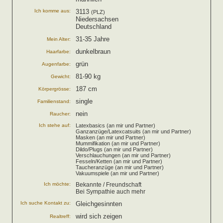
Ich komme aus:
3113
(PLZ)
Niedersachsen
Deutschland
31-35 Jahre
Mein Alter:
dunkelbraun
Haarfarbe:
grün
Augenfarbe:
81-90 kg
Gewicht:
187 cm
Körpergrösse:
single
Familienstand:
nein
Raucher:
Ich stehe auf:
Latexbasics (an mir und Partner)
Ganzanzüge/Latexcatsuits (an mir und Partner)
Masken (an mir und Partner)
Mummifikation (an mir und Partner)
Dildo/Plugs (an mir und Partner)
Verschlauchungen (an mir und Partner)
Fesseln/Ketten (an mir und Partner)
Taucheranzüge (an mir und Partner)
Vakuumspiele (an mir und Partner)
Ich möchte:
Bekannte / Freundschaft
Bei Sympathie auch mehr
Ich suche Kontakt zu:
Gleichgesinnten
wird sich zeigen
Realtreff: