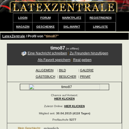
LOGIN
FORUM
MARKTPLATZ
REGISTRIEREN
MAGAZIN
GESCHENKE
SKL-MARKT
LINKLISTE
LatexZentrale
/ Profil von
"timo87"
timo87
(
offline)
Eine Nachricht schreiben
|
Zu Freunden hinzufügen
Als Favorit speichern
|
Real geben
ALLGEMEIN
|
BILD
|
GALERIE
GÄSTEBUCH
|
BESUCHER
|
PRIVAT
Chance auf Antwort:
HIER KLICKEN
Zuletzt Online:
HIER KLICKEN
Mitglied seit:
30.04.2015 (4118 Tagen)
Profilaufrufe
5277
Mein Geschlecht:
männlich