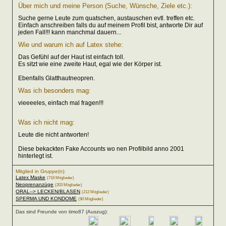
Über mich und meine Person (Suche, Wünsche, Ziele etc.):
Suche gerne Leute zum quatschen, austauschen evtl. treffen etc.
Einfach anschreiben falls du auf meinem Profil bist, antworte Dir auf
jeden Fall!!! kann manchmal dauern...
Wie und warum ich auf Latex stehe:
Das Gefühl auf der Haut ist einfach toll.
Es sitzt wie eine zweite Haut, egal wie der Körper ist.
Ebenfalls Glatthautneopren.
Was ich besonders mag:
vieeeeles, einfach mal fragen!!!
Was ich nicht mag:
Leute die nicht antworten!
Diese bekackten Fake Accounts wo nen Profilbild anno 2001
hinterlegt ist.
Mitglied in Gruppe(n):
Latex Maske
(718 Mitglieder)
Neoprenanzüge
(203 Mitglieder)
ORAL--> LECKEN/BLASEN
(212 Mitglieder)
SPERMA UND KONDOME
(90 Mitglieder)
Das sind Freunde von timo87 (Auszug):