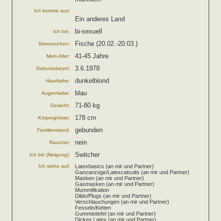
Ich komme aus:
Ein anderes Land
bi-sexuell
Ich bin:
Fische (20.02.-20.03.)
Sternzeichen:
41-45 Jahre
Mein Alter:
3.6.1978
Geburtsdatum:
dunkelblond
Haarfarbe:
blau
Augenfarbe:
71-80 kg
Gewicht:
178 cm
Körpergrösse:
gebunden
Familienstand:
nein
Raucher:
Switcher
Ich bin (Neigung):
Ich stehe auf:
Latexbasics (an mir und Partner)
Ganzanzüge/Latexcatsuits (an mir und Partner)
Masken (an mir und Partner)
Gasmasken (an mir und Partner)
Mummifikation
Dildo/Plugs (an mir und Partner)
Verschlauchungen (an mir und Partner)
Fesseln/Ketten
Gummistiefel (an mir und Partner)
Dickes Latex (an mir und Partner)