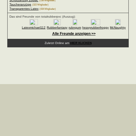
Schutzanzug Zodiac
(158 Mitglieder)
Taucheranzüge
(322 Mitglieder)
Transparentes Latex
(434 Mitglieder)
Das sind Freunde von totalrubberpvc (Auszug):
Latexmichael112
Rubberfantasy
rubngum
heavyrubberfroggy
McNaughty
Alle Freunde anzeigen >>
Zuletzt Online am
HIER KLICKEN
Copyright © 2008-2026 deeLINE GmbH, Deutschland.Alle
Rechte vorbehalten |
Impressum