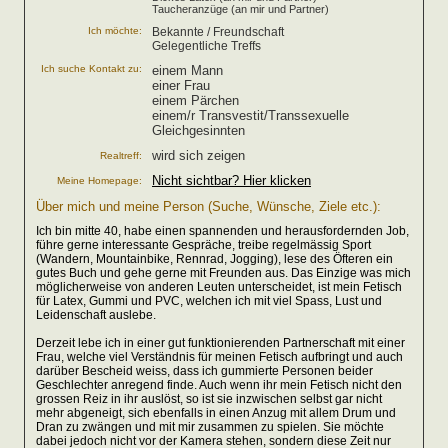
Taucheranzüge (an mir und Partner)
Ich möchte:
Bekannte / Freundschaft
Gelegentliche Treffs
Ich suche Kontakt zu:
einem Mann
einer Frau
einem Pärchen
einem/r Transvestit/Transsexuelle
Gleichgesinnten
wird sich zeigen
Realtreff:
Nicht sichtbar? Hier klicken
Meine Homepage:
Über mich und meine Person (Suche, Wünsche, Ziele etc.):
Ich bin mitte 40, habe einen spannenden und herausfordernden Job,
führe gerne interessante Gespräche, treibe regelmässig Sport
(Wandern, Mountainbike, Rennrad, Jogging), lese des Öfteren ein
gutes Buch und gehe gerne mit Freunden aus. Das Einzige was mich
möglicherweise von anderen Leuten unterscheidet, ist mein Fetisch
für Latex, Gummi und PVC, welchen ich mit viel Spass, Lust und
Leidenschaft auslebe.
Derzeit lebe ich in einer gut funktionierenden Partnerschaft mit einer
Frau, welche viel Verständnis für meinen Fetisch aufbringt und auch
darüber Bescheid weiss, dass ich gummierte Personen beider
Geschlechter anregend finde. Auch wenn ihr mein Fetisch nicht den
grossen Reiz in ihr auslöst, so ist sie inzwischen selbst gar nicht
mehr abgeneigt, sich ebenfalls in einen Anzug mit allem Drum und
Dran zu zwängen und mit mir zusammen zu spielen. Sie möchte
dabei jedoch nicht vor der Kamera stehen, sondern diese Zeit nur