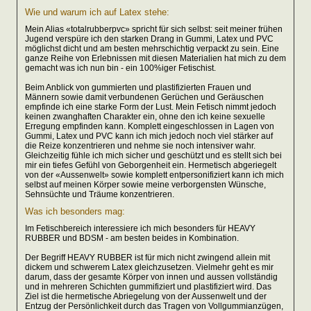
Wie und warum ich auf Latex stehe:
Mein Alias «totalrubberpvc» spricht für sich selbst: seit meiner frühen
Jugend verspüre ich den starken Drang in Gummi, Latex und PVC
möglichst dicht und am besten mehrschichtig verpackt zu sein. Eine
ganze Reihe von Erlebnissen mit diesen Materialien hat mich zu dem
gemacht was ich nun bin - ein 100%iger Fetischist.
Beim Anblick von gummierten und plastifizierten Frauen und
Männern sowie damit verbundenen Gerüchen und Geräuschen
empfinde ich eine starke Form der Lust. Mein Fetisch nimmt jedoch
keinen zwanghaften Charakter ein, ohne den ich keine sexuelle
Erregung empfinden kann. Komplett eingeschlossen in Lagen von
Gummi, Latex und PVC kann ich mich jedoch noch viel stärker auf
die Reize konzentrieren und nehme sie noch intensiver wahr.
Gleichzeitig fühle ich mich sicher und geschützt und es stellt sich bei
mir ein tiefes Gefühl von Geborgenheit ein. Hermetisch abgeriegelt
von der «Aussenwelt» sowie komplett entpersonifiziert kann ich mich
selbst auf meinen Körper sowie meine verborgensten Wünsche,
Sehnsüchte und Träume konzentrieren.
Was ich besonders mag:
Im Fetischbereich interessiere ich mich besonders für HEAVY
RUBBER und BDSM - am besten beides in Kombination.
Der Begriff HEAVY RUBBER ist für mich nicht zwingend allein mit
dickem und schwerem Latex gleichzusetzen. Vielmehr geht es mir
darum, dass der gesamte Körper von innen und aussen vollständig
und in mehreren Schichten gummifiziert und plastifiziert wird. Das
Ziel ist die hermetische Abriegelung von der Aussenwelt und der
Entzug der Persönlichkeit durch das Tragen von Vollgummianzügen,