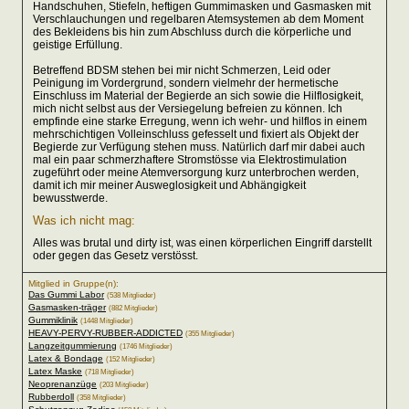
Handschuhen, Stiefeln, heftigen Gummimasken und Gasmasken mit
Verschlauchungen und regelbaren Atemsystemen ab dem Moment
des Bekleidens bis hin zum Abschluss durch die körperliche und
geistige Erfüllung.
Betreffend BDSM stehen bei mir nicht Schmerzen, Leid oder
Peinigung im Vordergrund, sondern vielmehr der hermetische
Einschluss im Material der Begierde an sich sowie die Hilflosigkeit,
mich nicht selbst aus der Versiegelung befreien zu können. Ich
empfinde eine starke Erregung, wenn ich wehr- und hilflos in einem
mehrschichtigen Volleinschluss gefesselt und fixiert als Objekt der
Begierde zur Verfügung stehen muss. Natürlich darf mir dabei auch
mal ein paar schmerzhaftere Stromstösse via Elektrostimulation
zugeführt oder meine Atemversorgung kurz unterbrochen werden,
damit ich mir meiner Ausweglosigkeit und Abhängigkeit
bewusstwerde.
Was ich nicht mag:
Alles was brutal und dirty ist, was einen körperlichen Eingriff darstellt
oder gegen das Gesetz verstösst.
Mitglied in Gruppe(n):
Das Gummi Labor
(538 Mitglieder)
Gasmasken-träger
(882 Mitglieder)
Gummiklinik
(1448 Mitglieder)
HEAVY-PERVY-RUBBER-ADDICTED
(355 Mitglieder)
Langzeitgummierung
(1746 Mitglieder)
Latex & Bondage
(152 Mitglieder)
Latex Maske
(718 Mitglieder)
Neoprenanzüge
(203 Mitglieder)
Rubberdoll
(358 Mitglieder)