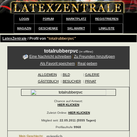
LOGIN
FORUM
MARKTPLATZ
REGISTRIEREN
MAGAZIN
GESCHENKE
SKL-MARKT
LINKLISTE
LatexZentrale
/ Profil von
"totalrubberpvc"
totalrubberpvc
(
offline)
Eine Nachricht schreiben
|
Zu Freunden hinzufügen
Als Favorit speichern
|
Real geben
ALLGEMEIN
|
BILD
|
GALERIE
GÄSTEBUCH
|
BESUCHER
|
PRIVAT
Chance auf Antwort:
HIER KLICKEN
Zuletzt Online:
HIER KLICKEN
Mitglied seit:
22.05.2011 (5555 Tagen)
Profilaufrufe
9968
Mein Geschlecht:
männlich