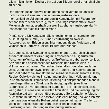
allein mit mir teilen. Deshalb bin auf den Bildern jeweils nur ich allein
zu sehen.
Darüber hinaus haben wir beide gemeinsam vereinbart, dass ich
mich für die extremeren Spielvarianten, insbesondere
mehrschichtige Vollgummierungen in Kombination mit Fixierungen,
sensorischem Sinnesentzug, Atem- und Orgasmuskontrolle sowie
Melkmaschinen, ausserhalb unserer Beziehung «austoben» darf –
insbesondere auch mit einem Mann.
Primär suche ich Kontakt mit Gleichgesinnten mit entsprechender
Ausrüstung an Gummi, PVC und Schutzanzügen zwecks
Austausches von Erlebnissen, Erfahrungen, Ideen, Projekten und
Wünschen in Form von Texten, Bildern oder Videos.
Bei gegenseitiger Sympathie ist es mir erlaubt, dass ich mich auch
ausserhalb unserer Beziehung mit entsprechend ausgerüsteten
Personen treffen kann. Ein solches Treffen kann dabei gegenseitiges
Anziehen und anschliessendes Kuscheln und Rumspielen in
Vollmonturen auf einem Gummibett beinhalten oder aber auch die
Umsetzung meiner etwas extremeren Träume und Spielvarianten
zum Ziel haben: die Transformation meinerseits in ein bizarres Heavy
Rubber Objekt, welches in seiner mehrschichtigen Vollgummierung
in Kombination mit kompletter Fixierung auf entsprechenden Möbeln
dem Gegenüber als Objekt zur Befriedigung aller jeweiliger
Bedürfnisse zur Verfügung steht. Dabei darf der Totaleinschluss so
weit gehen, als dass die sexuelle Stimulation und die Versorgung mit
Atemluft praktisch nur noch über passende Gerätschaften erfolgen.
Auch wenn mir derzeit die passive Seite eher behagt, so kann ich mir
durchaus vorstellen, die Rollen bei einem gemeinsamen Treffen zu
wechseln. Ich muss jedoch vorausschicken, dass meine
diesbezüglichen Erfahrungen eher dürftig ausfallen.