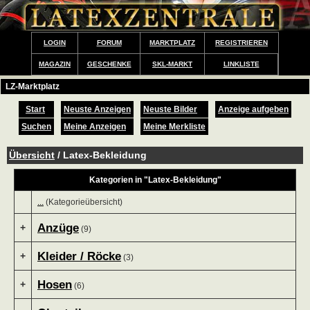
LOGIN
FORUM
MARKTPLATZ
REGISTRIEREN
MAGAZIN
GESCHENKE
SKL-MARKT
LINKLISTE
LZ-Marktplatz
Start
Neuste Anzeigen
Neuste Bilder
Anzeige aufgeben
Suchen
Meine Anzeigen
Meine Merkliste
Übersicht
/ Latex-Bekleidung
Kategorien in "Latex-Bekleidung"
...
(Kategorieübersicht)
Anzüge
+
(9)
Kleider / Röcke
+
(3)
Hosen
+
(6)