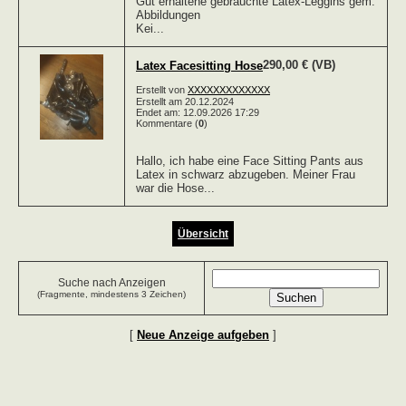
Gut erhaltene gebrauchte Latex-Leggins gem.
Abbildungen
Kei...
290,00 € (VB)
Latex Facesitting Hose
Erstellt von
XXXXXXXXXXXXX
Erstellt am 20.12.2024
Endet am: 12.09.2026 17:29
Kommentare (
0
)
Hallo, ich habe eine Face Sitting Pants aus
Latex in schwarz abzugeben. Meiner Frau
war die Hose...
Übersicht
Suche nach Anzeigen
(Fragmente, mindestens 3 Zeichen)
[
Neue Anzeige aufgeben
]