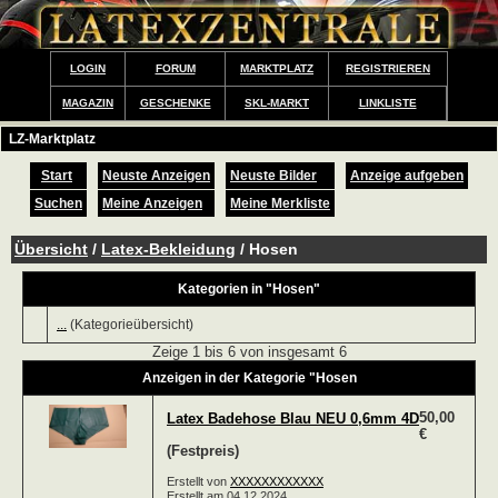
LOGIN
FORUM
MARKTPLATZ
REGISTRIEREN
MAGAZIN
GESCHENKE
SKL-MARKT
LINKLISTE
LZ-Marktplatz
Start
Neuste Anzeigen
Neuste Bilder
Anzeige aufgeben
Suchen
Meine Anzeigen
Meine Merkliste
Übersicht
/
Latex-Bekleidung
/ Hosen
Kategorien in "Hosen"
...
(Kategorieübersicht)
Zeige 1 bis 6 von insgesamt 6
Anzeigen in der Kategorie "Hosen
50,00
Latex Badehose Blau NEU 0,6mm 4D
€
(Festpreis)
Erstellt von
XXXXXXXXXXXX
Erstellt am 04.12.2024