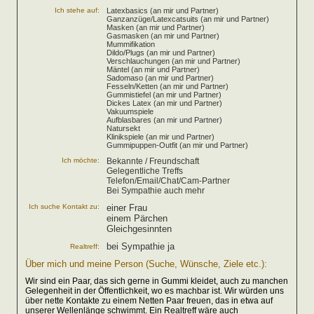
Ich stehe auf:
Latexbasics (an mir und Partner)
Ganzanzüge/Latexcatsuits (an mir und Partner)
Masken (an mir und Partner)
Gasmasken (an mir und Partner)
Mummifikation
Dildo/Plugs (an mir und Partner)
Verschlauchungen (an mir und Partner)
Mäntel (an mir und Partner)
Sadomaso (an mir und Partner)
Fesseln/Ketten (an mir und Partner)
Gummistiefel (an mir und Partner)
Dickes Latex (an mir und Partner)
Vakuumspiele
Aufblasbares (an mir und Partner)
Natursekt
Klinikspiele (an mir und Partner)
Gummipuppen-Outfit (an mir und Partner)
Ich möchte:
Bekannte / Freundschaft
Gelegentliche Treffs
Telefon/Email/Chat/Cam-Partner
Bei Sympathie auch mehr
Ich suche Kontakt zu:
einer Frau
einem Pärchen
Gleichgesinnten
bei Sympathie ja
Realtreff:
Über mich und meine Person (Suche, Wünsche, Ziele etc.):
Wir sind ein Paar, das sich gerne in Gummi kleidet, auch zu manchen
Gelegenheit in der Öffentlichkeit, wo es machbar ist. Wir würden uns
über nette Kontakte zu einem Netten Paar freuen, das in etwa auf
unserer Wellenlänge schwimmt. Ein Realtreff wäre auch