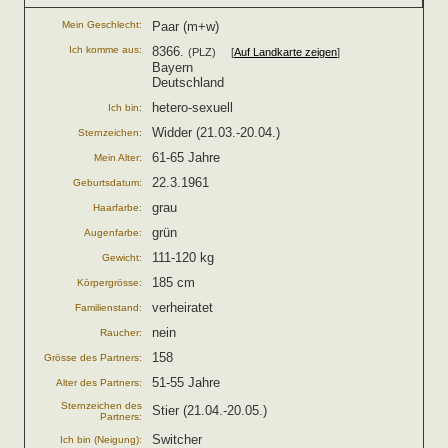
Mein Geschlecht:
Paar (m+w)
Ich komme aus:
8366.
(PLZ) [
Auf Landkarte zeigen
]
Bayern
Deutschland
hetero-sexuell
Ich bin:
Widder (21.03.-20.04.)
Sternzeichen:
61-65 Jahre
Mein Alter:
22.3.1961
Geburtsdatum:
grau
Haarfarbe:
grün
Augenfarbe:
111-120 kg
Gewicht:
185 cm
Körpergrösse:
verheiratet
Familienstand:
nein
Raucher:
158
Grösse des Partners:
51-55 Jahre
Alter des Partners:
Sternzeichen des
Stier (21.04.-20.05.)
Partners:
Switcher
Ich bin (Neigung):