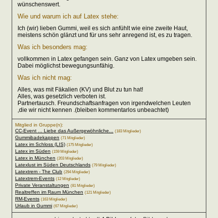
wünschenswert.
Wie und warum ich auf Latex stehe:
Ich (wir) lieben Gummi, weil es sich anfühlt wie eine zweite Haut,
meistens schön glänzt und für uns sehr anregend ist, es zu tragen.
Was ich besonders mag:
vollkommen in Latex gefangen sein. Ganz von Latex umgeben sein.
Dabei möglichst bewegungsunfähig.
Was ich nicht mag:
Alles, was mit Fäkalien (KV) und Blut zu tun hat!
Alles, was gesetzlich verboten ist.
Partnertausch. Freundschaftsanfragen von irgendwelchen Leuten
,die wir nicht kennen .(bleiben kommentarlos unbeachtet)
Mitglied in Gruppe(n):
CC-Event ... Liebe das Außergewöhnliche...
(183 Mitglieder)
Gummibadekappen
(71 Mitglieder)
Latex im Schloss (LIS)
(175 Mitglieder)
Latex im Süden
(159 Mitglieder)
Latex in München
(203 Mitglieder)
Latexlust im Süden Deutschlands
(79 Mitglieder)
Latextrem - The Club
(294 Mitglieder)
Latextrem-Events
(12 Mitglieder)
Private Veranstaltungen
(81 Mitglieder)
Realtreffen im Raum München
(121 Mitglieder)
RM-Events
(163 Mitglieder)
Urlaub in Gummi
(67 Mitglieder)