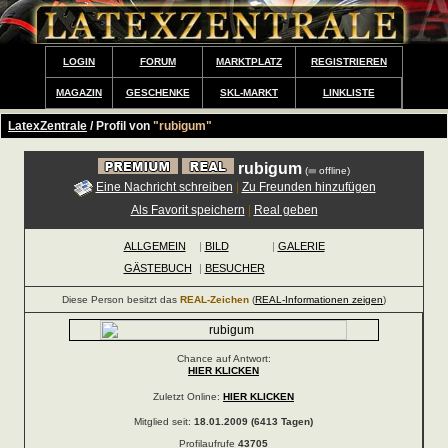
LOGIN
FORUM
MARKTPLATZ
REGISTRIEREN
MAGAZIN
GESCHENKE
SKL-MARKT
LINKLISTE
LatexZentrale
/ Profil von
"rubigum"
rubigum
(
offline)
Eine Nachricht schreiben
|
Zu Freunden hinzufügen
Als Favorit speichern
|
Real geben
ALLGEMEIN
|
BILD
|
GALERIE
GÄSTEBUCH
|
BESUCHER
Diese Person besitzt das
REAL-Zeichen
(
REAL-Informationen zeigen
)
Chance auf Antwort:
HIER KLICKEN
Zuletzt Online:
HIER KLICKEN
Mitglied seit:
18.01.2009 (6413 Tagen)
Profilaufrufe
43705