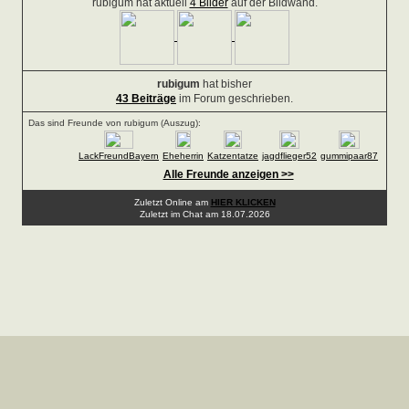
rubigum hat aktuell
4 Bilder
auf der Bildwand.
rubigum
hat bisher
43 Beiträge
im Forum geschrieben.
Das sind Freunde von rubigum (Auszug):
LackFreundBayern
Eheherrin
Katzentatze
jagdflieger52
gummipaar87
Alle Freunde anzeigen >>
Zuletzt Online am
HIER KLICKEN
Zuletzt im Chat am 18.07.2026